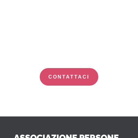
Hai domande o
vuoi saperne di
più?
CONTATTACI
ASSOCIAZIONE PERSONE