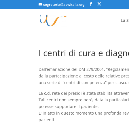
segreteria@apwitalia.org
La S
I centri di cura e diagn
Dall’emanazione del DM 279/2001, “Regolamento 
dalla partecipazione al costo delle relative pres
una serie di “centri di competenza” per ciascu
La c.d. rete dei presidi è stata stabilita attrave
Tali centri non sempre però, data la particola
potesse supportare il paziente.
E’ in atto in questo momento una profonda revis
pazienti.