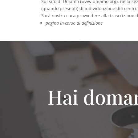
Sul sito di Uniamo (www.uniamo.org), nella sezio
(quando presenti) di individuazione dei centri.
Sarà nostra cura provvedere alla trascrizione di
pagina in corso di definizione
Hai doman