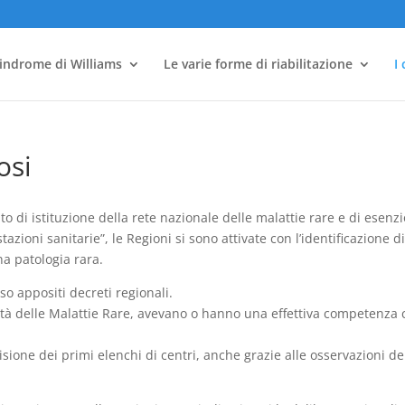
indrome di Williams
Le varie forme di riabilitazione
I
osi
di istituzione della rete nazionale delle malattie rare e di esenz
tazioni sanitarie”, le Regioni si sono attivate con l’identificazione d
na patologia rara.
rso appositi decreti regionali.
rità delle Malattie Rare, avevano o hanno una effettiva competenza
ione dei primi elenchi di centri, anche grazie alle osservazioni de