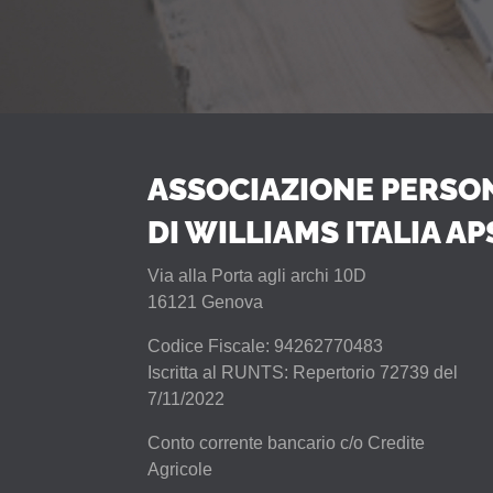
ASSOCIAZIONE PERSO
DI WILLIAMS ITALIA AP
Via alla Porta agli archi 10D
16121 Genova
Codice Fiscale: 94262770483
Iscritta al RUNTS: Repertorio 72739 del
7/11/2022
Conto corrente bancario c/o Credite
Agricole