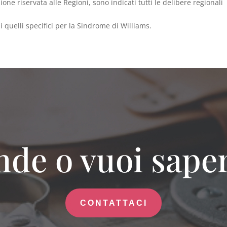
ne riservata alle Regioni, sono indicati tutti le delibere regionali
 quelli specifici per la Sindrome di Williams.
de o vuoi saper
CONTATTACI