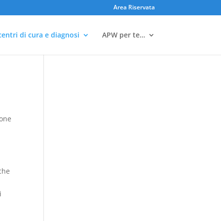
Area Riservata
 centri di cura e diagnosi
APW per te…
ione
i
 che
i