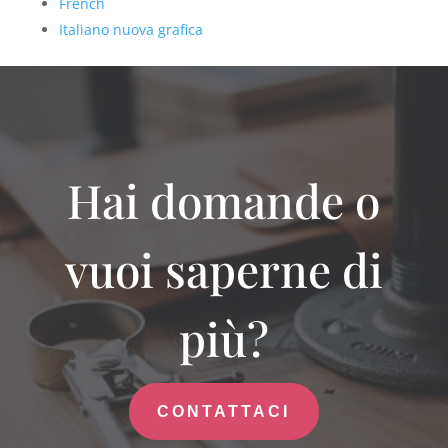
French
Italiano nuova grafica
Hai domande o
vuoi saperne di
più?
CONTATTACI